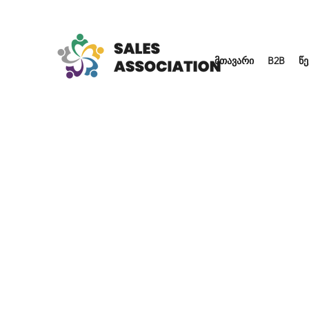
მთავარი
B2B
წე