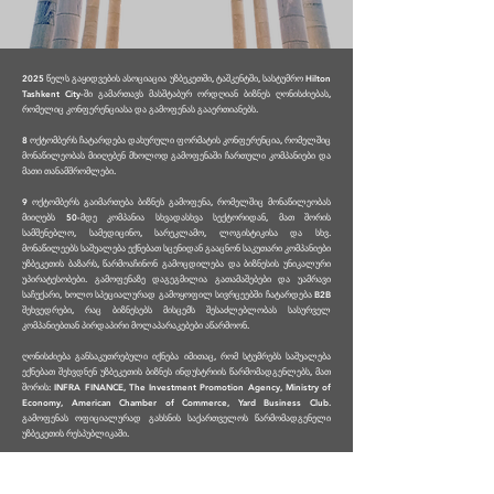
2025 წელს გაყიდვების ასოციაცია უზბეკეთში, ტაშკენტში, სასტუმრო Hilton
Tashkent City-ში გამართავს მასშტაბურ ორდღიან ბიზნეს ღონისძიებას,
რომელიც კონფერენციასა და გამოფენას გააერთიანებს.
8 ოქტომბერს ჩატარდება დახურული ფორმატის კონფერენცია, რომელშიც
მონაწილეობას მიიღებენ მხოლოდ გამოფენაში ჩართული კომპანიები და
მათი თანამშრომლები.
9 ოქტომბერს გაიმართება ბიზნეს გამოფენა, რომელშიც მონაწილეობას
მიიღებს 50-მდე კომპანია სხვადასხვა სექტორიდან, მათ შორის
სამშენებლო, სამედიცინო, სარეკლამო, ლოგისტიკისა და სხვ.
მონაწილეებს საშუალება ექნებათ სცენიდან გააცნონ საკუთარი კომპანიები
უზბეკეთის ბაზარს, წარმოაჩინონ გამოცდილება და ბიზნესის უნიკალური
უპირატესობები. გამოფენაზე დაგეგმილია გათამაშებები და უამრავი
საჩუქარი, ხოლო სპეციალურად გამოყოფილ სივრცეებში ჩატარდება B2B
შეხვედრები, რაც ბიზნესებს მისცემს შესაძლებლობას სასურველ
კომპანიებთან პირდაპირი მოლაპარაკებები აწარმოონ.
ღონისძიება განსაკუთრებული იქნება იმითაც, რომ სტუმრებს საშუალება
ექნებათ შეხვდნენ უზბეკეთის ბიზნეს ინდუსტრიის წარმომადგენლებს, მათ
შორის: INFRA FINANCE, The Investment Promotion Agency, Ministry of
Economy, American Chamber of Commerce, Yard Business Club.
გამოფენას ოფიციალურად გახსნის საქართველოს წარმომადგენელი
უზბეკეთის რესპუბლიკაში.